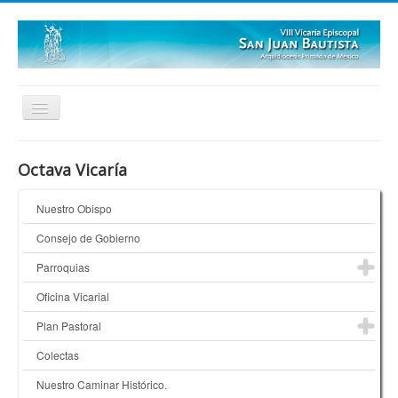
Inicio
Octava Vicaría
Quienes Somos
Nuestro Obispo
¿Dónde Estamos?
Consejo de Gobierno
Galerías
Parroquias
Oficina Vicarial
Plan Pastoral
Colectas
Nuestro Caminar Histórico.