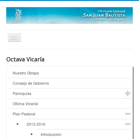
Inicio
Octava Vicaría
Quienes Somos
Nuestro Obispo
¿Dónde Estamos?
Consejo de Gobierno
Galerías
Parroquias
Oficina Vicarial
Plan Pastoral
2013-2016
Introducción