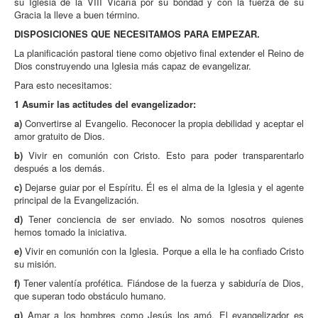
su Iglesia de la VIII Vicaría por su bondad y con la fuerza de su
Gracia la lleve a buen término.
DISPOSICIONES QUE NECESITAMOS PARA EMPEZAR.
La planificación pastoral tiene como objetivo final extender el Reino de
Dios construyendo una Iglesia más capaz de evangelizar.
Para esto necesitamos:
1 Asumir las actitudes del evangelizador:
a)
Convertirse al Evangelio. Reconocer la propia debilidad y aceptar el
amor gratuito de Dios.
b)
Vivir en comunión con Cristo. Esto para poder transparentarlo
después a los demás.
c)
Dejarse guiar por el Espíritu. Él es el alma de la Iglesia y el agente
principal de la Evangelización.
d)
Tener conciencia de ser enviado. No somos nosotros quienes
hemos tomado la iniciativa.
e)
Vivir en comunión con la Iglesia. Porque a ella le ha confiado Cristo
su misión.
f)
Tener valentía profética. Fiándose de la fuerza y sabiduría de Dios,
que superan todo obstáculo humano.
g)
Amar a los hombres como Jesús los amó. El evangelizador es