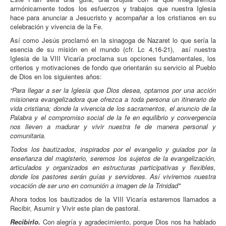
armónicamente todos los esfuerzos y trabajos que nuestra Iglesia
hace para anunciar a Jesucristo y acompañar a los cristianos en su
celebración y vivencia de la Fe.
Así como Jesús proclamó en la sinagoga de Nazaret lo que sería la
esencia de su misión en el mundo (cfr. Lc 4,16-21), así nuestra
Iglesia de la VIII Vicaría proclama sus opciones fundamentales, los
criterios y motivaciones de fondo que orientarán su servicio al Pueblo
de Dios en los siguientes años:
“Para llegar a ser la Iglesia que Dios desea, optamos por una acción
misionera evangelizadora que ofrezca a toda persona un itinerario de
vida cristiana; donde la vivencia de los sacramentos, el anuncio de la
Palabra y el compromiso social de la fe en equilibrio y convergencia
nos lleven a madurar y vivir nuestra fe de manera personal y
comunitaria.
Todos los bautizados, inspirados por el evangelio y guiados por la
enseñanza del magisterio, seremos los sujetos de la evangelización,
articulados y organizados en estructuras participativas y flexibles,
donde los pastores serán guías y servidores. Así viviremos nuestra
vocación de ser uno en comunión a imagen de la Trinidad"
Ahora todos los bautizados de la VIII Vicaría estaremos llamados a
Recibir, Asumir y Vivir este plan de pastoral.
Recibirlo.
Con alegría y agradecimiento, porque Dios nos ha hablado