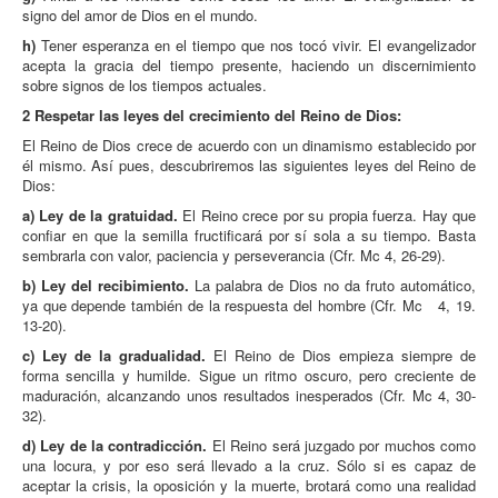
signo del amor de Dios en el mundo.
h)
Tener esperanza en el tiempo que nos tocó vivir. El evangelizador
acepta la gracia del tiempo presente, haciendo un discernimiento
sobre signos de los tiempos actuales.
2 Respetar las leyes del crecimiento del Reino de Dios:
El Reino de Dios crece de acuerdo con un dinamismo establecido por
él mismo. Así pues, descubriremos las siguientes leyes del Reino de
Dios:
a) Ley de la gratuidad.
El Reino crece por su propia fuerza. Hay que
confiar en que la semilla fructificará por sí sola a su tiempo. Basta
sembrarla con valor, paciencia y perseverancia (Cfr. Mc 4, 26-29).
b) Ley del recibimiento.
La palabra de Dios no da fruto automático,
ya que depende también de la respuesta del hombre (Cfr. Mc 4, 19.
13-20).
c) Ley de la gradualidad.
El Reino de Dios empieza siempre de
forma sencilla y humilde. Sigue un ritmo oscuro, pero creciente de
maduración, alcanzando unos resultados inesperados (Cfr. Mc 4, 30-
32).
d) Ley de la contradicción.
El Reino será juzgado por muchos como
una locura, y por eso será llevado a la cruz. Sólo si es capaz de
aceptar la crisis, la oposición y la muerte, brotará como una realidad