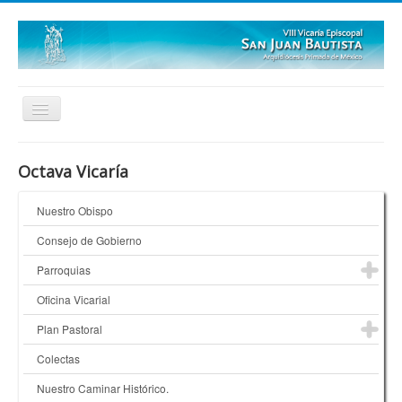
Inicio
Octava Vicaría
Quienes Somos
Nuestro Obispo
¿Dónde Estamos?
Consejo de Gobierno
Galerías
Parroquias
Oficina Vicarial
Plan Pastoral
Colectas
Nuestro Caminar Histórico.