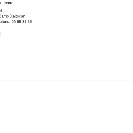
. Ibarra.
l.
arrio Xaltocan
éfono. 55-55-81-36