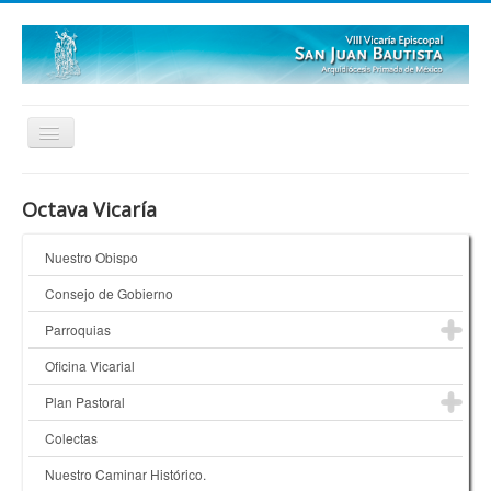
Inicio
Octava Vicaría
Quienes Somos
Nuestro Obispo
¿Dónde Estamos?
Consejo de Gobierno
Galerías
Parroquias
Oficina Vicarial
Plan Pastoral
Colectas
Nuestro Caminar Histórico.