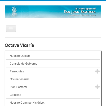
Inicio
Octava Vicaría
Quienes Somos
Nuestro Obispo
¿Dónde Estamos?
Consejo de Gobierno
Galerías
Parroquias
Oficina Vicarial
Plan Pastoral
Colectas
Nuestro Caminar Histórico.