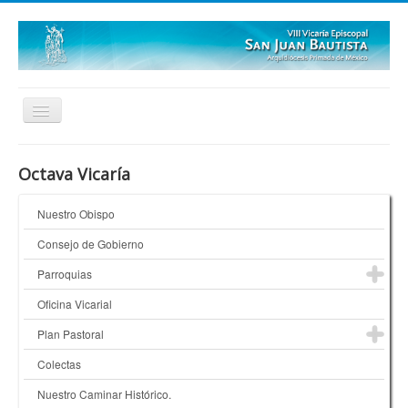
Inicio
Octava Vicaría
Quienes Somos
Nuestro Obispo
¿Dónde Estamos?
Consejo de Gobierno
Galerías
Parroquias
Oficina Vicarial
Plan Pastoral
Colectas
Nuestro Caminar Histórico.