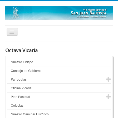
Inicio
Octava Vicaría
Quienes Somos
Nuestro Obispo
¿Dónde Estamos?
Consejo de Gobierno
Galerías
Parroquias
Oficina Vicarial
Plan Pastoral
Colectas
Nuestro Caminar Histórico.