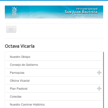
Inicio
Octava Vicaría
Quienes Somos
Nuestro Obispo
¿Dónde Estamos?
Consejo de Gobierno
Galerías
Parroquias
Oficina Vicarial
Plan Pastoral
Colectas
Nuestro Caminar Histórico.