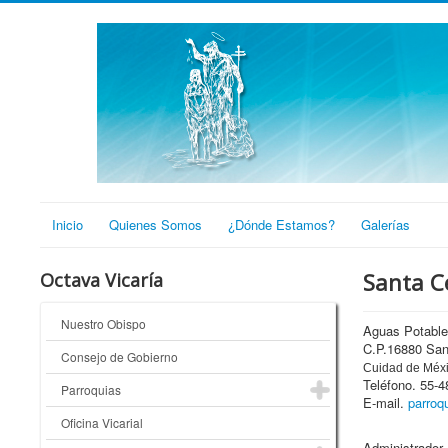
Inicio
Quienes Somos
¿Dónde Estamos?
Galerías
Santa Ce
Octava Vicaría
Nuestro Obispo
Aguas Potable
C.P.16880 Sant
Consejo de Gobierno
Cuidad de Méxi
Teléfono. 55-4
Parroquias
E-mail.
parroq
Oficina Vicarial
Administrador 