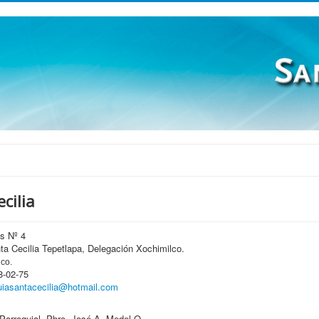
cilia
s Nº 4
a Cecilia Tepetlapa, Delegación Xochimilco.
co.
8-02-75
uiasantacecilia@hotmail.com
Parroquial. Pbro. José A. Medel O.