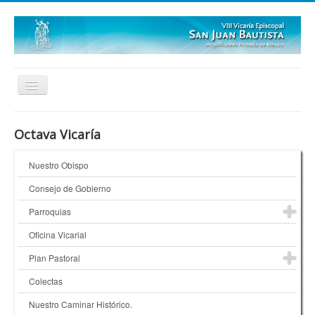
Inicio
Octava Vicaría
Quienes Somos
Nuestro Obispo
¿Dónde Estamos?
Consejo de Gobierno
Galerías
Parroquias
Oficina Vicarial
Plan Pastoral
Colectas
Nuestro Caminar Histórico.