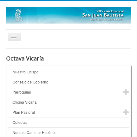
Inicio
Octava Vicaría
Quienes Somos
Nuestro Obispo
¿Dónde Estamos?
Consejo de Gobierno
Galerías
Parroquias
Oficina Vicarial
Plan Pastoral
Colectas
Nuestro Caminar Histórico.